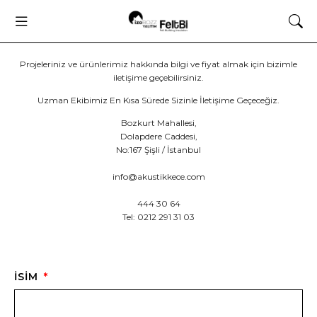
Projeleriniz ve ürünlerimiz hakkında bilgi ve fiyat almak için bizimle
iletişime geçebilirsiniz.
Uzman Ekibimiz En Kısa Sürede Sizinle İletişime Geçeceğiz.
Bozkurt Mahallesi,
Dolapdere Caddesi,
No:167 Şişli / İstanbul
info@akustikkece.com
444 30 64
Tel: 0212 291 31 03
İSIM